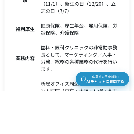
暇
（11/1）、新生の日（12/20）、立
志の日（7/7）
健康保険、厚生年金、雇用保険、労
福利厚生
災保険、介護保険
歯科・医科クリニックの非常勤事務
長として、マーケティング／人事・
業務内容
労務／総務の各種業務の代行を行い
ます。
応募前の不安解消！
AIチャットに質問する
所属オフィス周辺エリアのクライア
ント医院（東京・大阪・札幌・名古
勤務場所
屋から公共交通機関で2時間以内目
安。※2時間を超える遠方への出張を
していただく場合もあります）
学歴不問、PCスキルのある方、管理