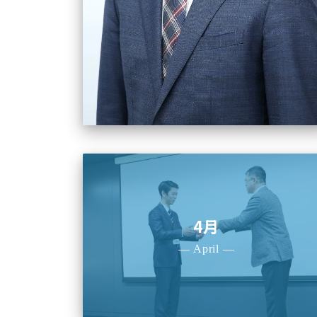
4月
— April —